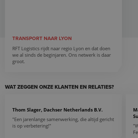
TRANSPORT NAAR LYON
RFT Logistics rijdt naar regio Lyon en dat doen
we al sinds de beginjaren. Ons netwerk is daar
groot.
WAT ZEGGEN ONZE KLANTEN EN RELATIES?
Een jarenlange samenwerking, die altijd gericht is op 
Wi
Thom Slager, Dachser Netherlands B.V.
M
Su
"Een jarenlange samenwerking, die altijd gericht
is op verbetering!"
"W
Fe