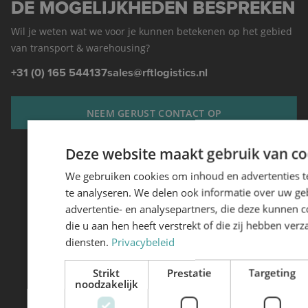
DE MOGELIJKHEDEN BESPREKEN
Wil je weten wat we voor je kunnen betekenen op het gebied
van transport & warehousing?
+31 (0) 165 544137
sales@rftlogistics.nl
NEEM GERUST CONTACT OP
Deze website maakt gebruik van co
We gebruiken cookies om inhoud en advertenties t
te analyseren. We delen ook informatie over uw ge
ONZE DIENSTEN
advertentie- en analysepartners, die deze kunnen
Transport
die u aan hen heeft verstrekt of die zij hebben ve
diensten.
Privacybeleid
Warehousing
Strikt
Prestatie
Targeting
noodzakelijk
Specialisaties