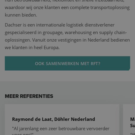
waardoor wij onze klanten een complete transportoplossing
kunnen bieden.
Dachser is een internationale logistiek dienstverlener
gespecialiseerd in groupage, warehousing en supply chain-
oplossingen. Vanuit onze vestigingen in Nederland bedienen
we klanten in heel Europa.
OOK SAMENWERKEN MET RFT?
MEER REFERENTIES
Al jarenlang een zeer betrouwbare vervoerder voor on
Wi
Raymond de Laat, Döhler Nederland
M
Su
"Al jarenlang een zeer betrouwbare vervoerder
voor ons!"
"W