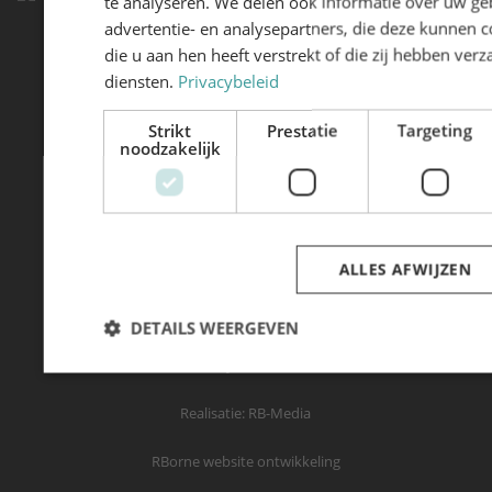
te analyseren. We delen ook informatie over uw ge
advertentie- en analysepartners, die deze kunnen
Hoevenseweg 37 (per 1-1-2026)
die u aan hen heeft verstrekt of die zij hebben ve
4877 LA Etten-Leur
diensten.
Privacybeleid
+31 (0) 165 544137
Strikt
Prestatie
Targeting
noodzakelijk
sales@rftlogistics.nl
ALLES AFWIJZEN
© 2025 - 2026 RFT Logistics
DETAILS WEERGEVEN
Privacy statement
Realisatie: RB-Media
RBorne website ontwikkeling