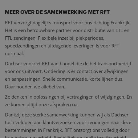
BEKIJK ALLES IN TRANSPORT
BEKIJK ALLES IN SPECIALISATIES
Contact & FAQ
MEER OVER DE SAMENWERKING MET RFT
RFT verzorgt dagelijks transport voor ons richting Frankrijk.
Het is een betrouwbare partner voor distributie van LTL en
FTL zendingen. Flexibele inzet bij piekperiodes,
spoedzendingen en uitdagende leveringen is voor RFT
normaal.
Dachser voorziet RFT van handel die de het transportbedrijf
voor ons uitvoert. Onderling is er contact over afwijkingen
en aanpassingen. Snelle communicatie, korte lijnen dus.
Daar houden we allebei van.
Ze denken in oplossingen bij vertragingen of wijzigingen. En
ze komen altijd onze afspraken na.
Dankzij deze sterke samenwerking kunnen wij als Dachser
tóch voldoen aan klantverzoeken voor zendingen naar deze
bestemmingen in Frankrijk. RFT ontzorgt ons volledig door
hun betrouwbaarheid, flexibiliteit en snelle inzetbaarheid,