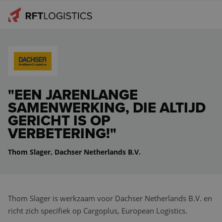
TRANSPORT
WAREHOUSING
TRANSPORT NAAR FRANKRIJK
SPECIALISATIES
TRANSPORT NAAR LYON
WAREHOUSING NEDERLAND
"EEN JARENLANGE
SAMENWERKING, DIE ALTIJD
TRANSPORT AANMELDEN
TRANSPORT IN NEDERLAND
CROSSDOCKING
GROUPAGE TRANSPORT
GERICHT IS OP
VERBETERING!"
EXPEDITIE
PALLETOPSLAG
ADR ZENDINGEN
Ons verhaal
Thom Slager, Dachser Netherlands B.V.
LOGISTIEK DIENSTVERLENER
OPSLAG EN DISTRIBUTIE
LOGISTIEKE OPLOSSINGEN
Over ons
INTERNATIONAAL TRANSPORT
BEKIJK ALLES IN WAREHOUSING
LENGTEOPSLAG
Klanten aan het woord
Thom Slager is werkzaam voor Dachser Netherlands B.V. en
TRANSPORT RHÔNE-ALPES
VALUE ADDED SERVICES
Nieuws en blog
richt zich specifiek op Cargoplus, European Logistics.