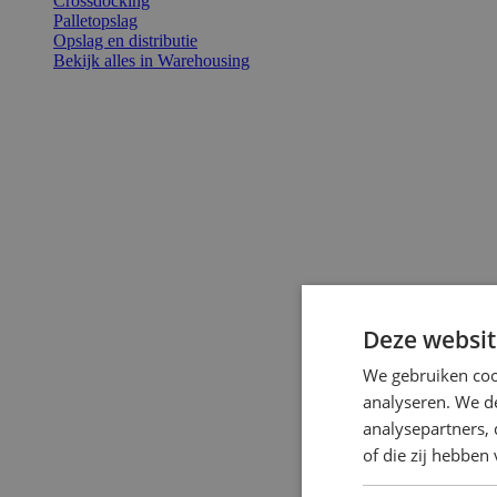
Crossdocking
Palletopslag
Opslag en distributie
Bekijk alles in Warehousing
Deze websit
We gebruiken coo
analyseren. We de
analysepartners,
of die zij hebbe