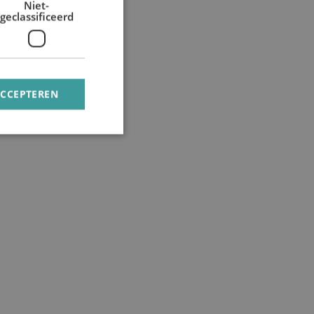
Niet-
geclassificeerd
ACCEPTEREN