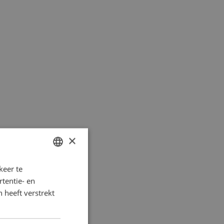
×
keer te
DUTCH
tentie- en
FRENCH
 heeft verstrekt