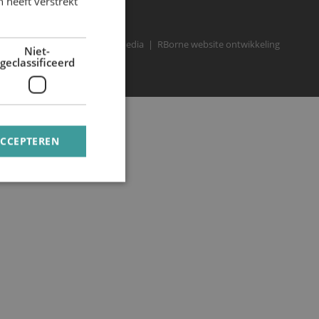
 heeft verstrekt
Realisatie: RB-Media
RBorne website ontwikkeling
Niet-
geclassificeerd
ACCEPTEREN