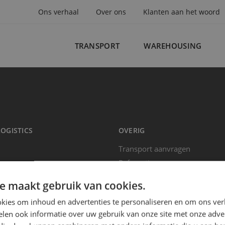
Ons verhaal
Over ons
Klanten aan het woord
TRANSPORT
WAREHOUSING
paalde zending van A naar B brengen;
nze eigen locatie?
enstverlening (en alles daartussen).
LOGISTICS
OVERIG
CROSSDOCKING
TRANSPORT NAAR LYON
ADR ZENDINGEN
Transport aanvragen
OPSLAG EN DISTRIBUTIE
Referenties
EXPEDITIE
LENGTEOPSLAG
l
Nieuws
e maakt gebruik van cookies.
INTERNATIONAAL TRANSPORT
park
Contact
kies om inhoud en advertenties te personaliseren en om ons ver
Veel gezocht
len ook informatie over uw gebruik van onze site met onze adver